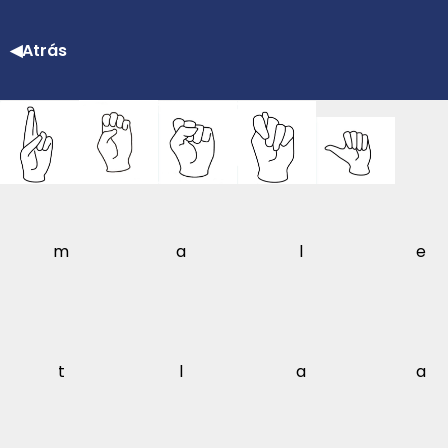
◀Atrás
m
a
l
e
t
l
a
a