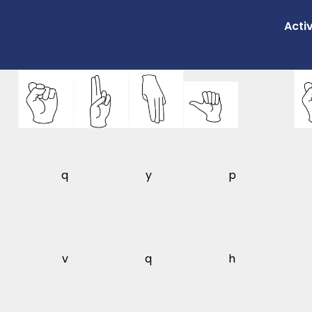
Acti
q
y
p
v
q
h