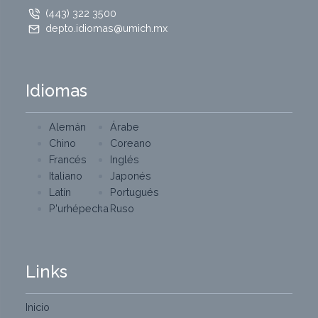
(443) 322 3500
depto.idiomas@umich.mx
Idiomas
Alemán
Árabe
Chino
Coreano
Francés
Inglés
Italiano
Japonés
Latín
Portugués
P'urhépecha
Ruso
Links
Inicio