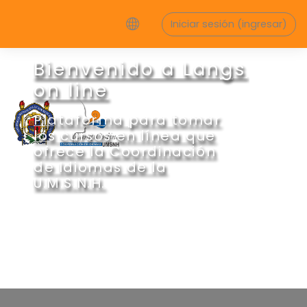
Saltar al contenido principal
Iniciar sesión (ingresar)
Bienvenido a Langs
on line
Plataforma para tomar
los cursos en línea que
ofrece la Coordinación
de Idiomas de la
U.M.S.N.H.